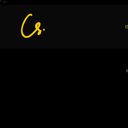
" />
I