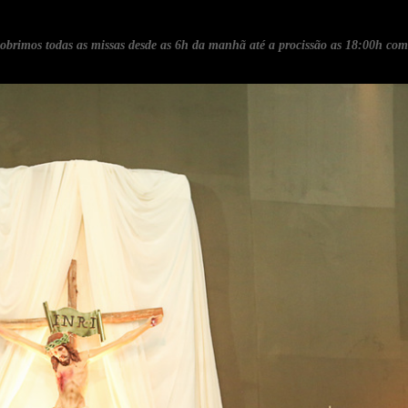
e cobrimos todas as missas desde as 6h da manhã até a procissão as 18:00h c