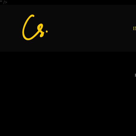
" />
I